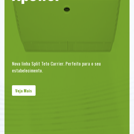
Projetado para o amanhã. Ideal para hoje. 1º chiller parafuso
Nova linha Split Teto Carrier. Perfeito para o seu
a ar VFD fabricado no Brasil
estabelecimento.
Veja Mais
Veja Mais