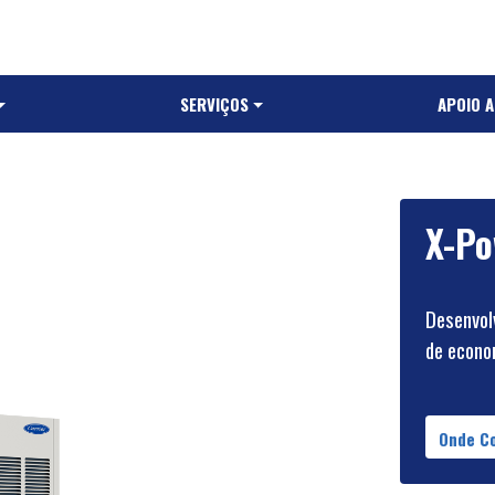
SERVIÇOS
APOIO 
X-Po
Desenvol
de econom
Onde C